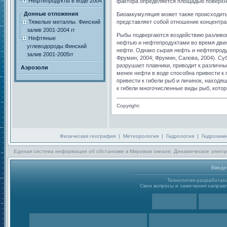
Нефтепродукты в воде 2004
фактора определяется площадью поверхн
Донные отложения
Биоаккумуляция может также происходить
Тяжелые металлы. Финский
представляет собой отношение концентрац
залив 2001-2004 гг
Рыбы подвергаются воздействию разливов
Нефтяные
нефтью и нефтепродуктами во время движ
углеводороды.Финский
нефти. Однако сырая нефть и нефтепроду
залив 2001-2005гг
Фрумин, 2004; Фрумин, Салова, 2004). Су
разрушает плавники, приводит к различн
Аэрозоли
менее нефти в воде способна привести к 
привести к гибели рыб и личинок, находящ
к гибели многочисленные виды рыб, кото
Copyright:
Физическая география
|
Метеорология
|
Гидрология
|
Гидрохим
Единая система информации об обстановке в Мировом океане. Динамическое электр
Введе
Технология разработа
Свои вопросы и замечания направл