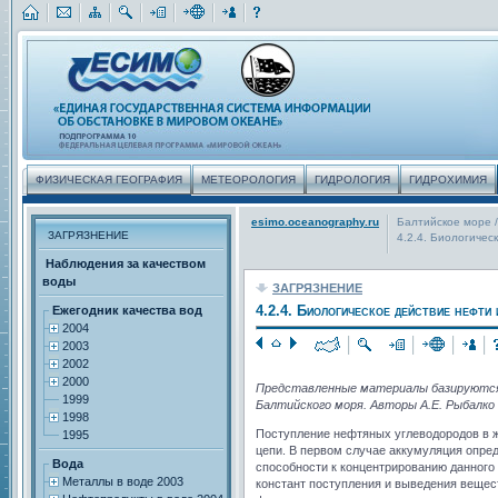
ФИЗИЧЕСКАЯ ГЕОГРАФИЯ
МЕТЕОРОЛОГИЯ
ГИДРОЛОГИЯ
ГИДРОХИМИЯ
esimo.oceanography.ru
Балтийское море
/
ЗАГРЯЗНЕНИЕ
4.2.4. Биологиче
Наблюдения за качеством
воды
ЗАГРЯЗНЕНИЕ
4.2.4. Биологическое действие нефти
Ежегодник качества вод
2004
2003
2002
2000
Представленные материалы базируются 
1999
Балтийского моря. Авторы А.Е. Рыбалко 
1998
Поступление нефтяных углеводородов в ж
1995
цепи. В первом случае аккумуляция опре
Вода
способности к концентрированию данного
Металлы в воде 2003
констант поступления и выведения вещест