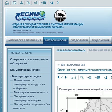
ФИЗИЧЕСКАЯ ГЕОГРАФИЯ
МЕТЕОРОЛОГИЯ
ГИДРОЛОГИЯ
ГИДРОХИМИЯ
esimo.oceanography.ru
Балтийское море
/
МЕТЕОРОЛОГИЯ
Опорная сеть и материалы
наблюдений
МЕТЕОРОЛОГИЯ
Опорная сеть гидрометеорологически
Климатический очерк
Температура воздуха
Повторяемость
температуры воздуха на
побережье
Схема расположения станций и посто
Межгодовая изменчивость
Экстремальная
температура воздуха
Число дней с морозом и без
оттепели