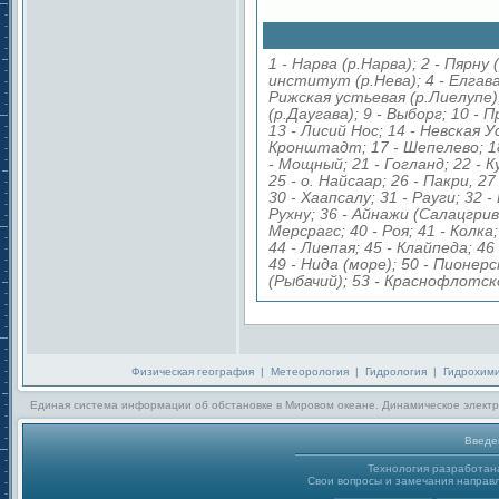
1 - Нарва (р.Нарва); 2 - Пярну
институт (р.Нева); 4 - Елгава
Рижская устьевая (р.Лиелупе);
(р.Даугава); 9 - Выборг; 10 - 
13 - Лисий Нос; 14 - Невская У
Кронштадт; 17 - Шепелево; 18
- Мощный; 21 - Гогланд; 22 - К
25 - о. Найсаар; 26 - Пакри, 2
30 - Хаапсалу; 31 - Рауги; 32 -
Рухну; 36 - Айнажи (Салацгрива
Мерсрагс; 40 - Роя; 41 - Колка
44 - Лиепая; 45 - Клайпеда; 46
49 - Нида (море); 50 - Пионер
(Рыбачий); 53 - Краснофлотско
Физическая география
|
Метеорология
|
Гидрология
|
Гидрохим
Единая система информации об обстановке в Мировом океане. Динамическое электр
Введе
Технология разработа
Свои вопросы и замечания направл