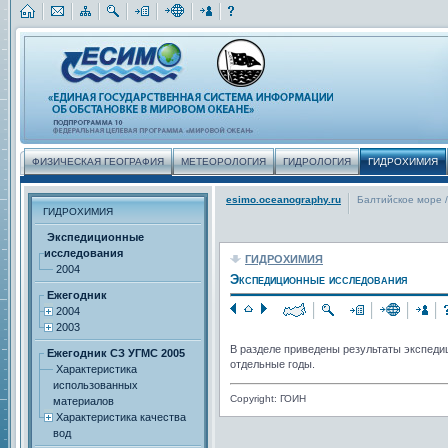
ФИЗИЧЕСКАЯ ГЕОГРАФИЯ
МЕТЕОРОЛОГИЯ
ГИДРОЛОГИЯ
ГИДРОХИМИЯ
esimo.oceanography.ru
Балтийское море
/
ГИДРОХИМИЯ
Экспедиционные
исследования
ГИДРОХИМИЯ
2004
Экспедиционные исследования
Ежегодник
2004
2003
В разделе приведены результаты экспеди
Ежегодник СЗ УГМС 2005
отдельные годы.
Характеристика
использованных
Copyright: ГОИН
материалов
Характеристика качества
вод