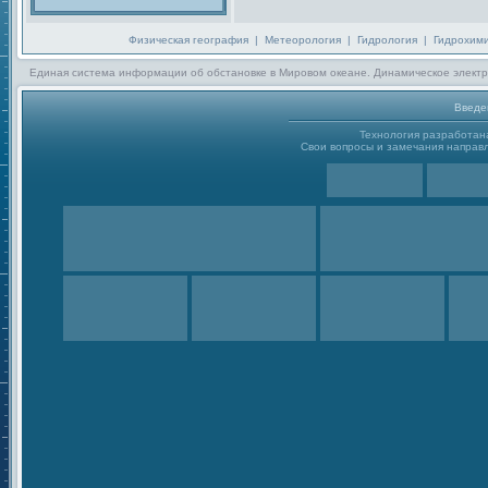
Физическая география
|
Метеорология
|
Гидрология
|
Гидрохим
Единая система информации об обстановке в Мировом океане. Динамическое электр
Введе
Технология разработа
Свои вопросы и замечания направл