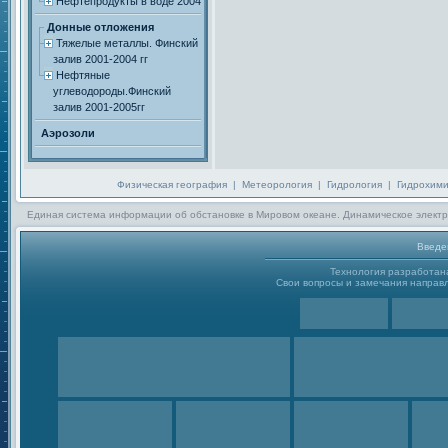
Нефтепродукты в воде 2004
Донные отложения
Тяжелые металлы. Финский
залив 2001-2004 гг
Нефтяные
углеводороды.Финский
залив 2001-2005гг
Аэрозоли
Физическая география
|
Метеорология
|
Гидрология
|
Гидрохим
Единая система информации об обстановке в Мировом океане. Динамическое электр
Введе
Технология разработа
Свои вопросы и замечания направл