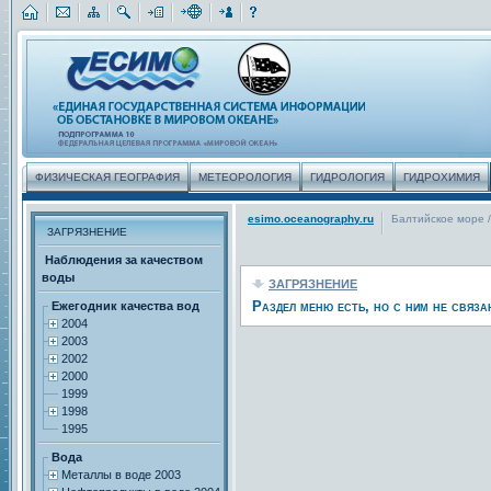
ФИЗИЧЕСКАЯ ГЕОГРАФИЯ
МЕТЕОРОЛОГИЯ
ГИДРОЛОГИЯ
ГИДРОХИМИЯ
esimo.oceanography.ru
Балтийское море
/
ЗАГРЯЗНЕНИЕ
Наблюдения за качеством
воды
ЗАГРЯЗНЕНИЕ
Раздел меню есть, но с ним не связа
Ежегодник качества вод
2004
2003
2002
2000
1999
1998
1995
Вода
Металлы в воде 2003