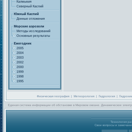
Калмыкия
Северный Каспий
Южный Каспий
Донные отложения
Морские аэрозоли
Методы исследований
Основные результаты
Ежегодник
2005
2004
2003
2002
2000
1999
1998
1995
Физическая география
|
Метеорология
|
Гидрология
|
Гидрохи
Единая система информации об обстановке в Мировом океане. Динамическое электр
Технология р
Свои вопросы и замечания