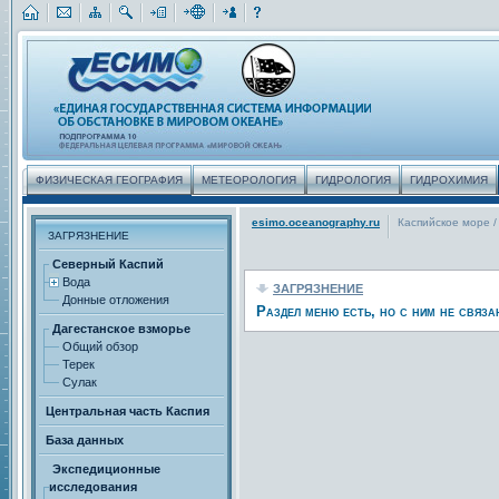
ФИЗИЧЕСКАЯ ГЕОГРАФИЯ
МЕТЕОРОЛОГИЯ
ГИДРОЛОГИЯ
ГИДРОХИМИЯ
esimo.oceanography.ru
Каспийское море
/
ЗАГРЯЗНЕНИЕ
Северный Каспий
Вода
ЗАГРЯЗНЕНИЕ
Донные отложения
Раздел меню есть, но с ним не связа
Дагестанское взморье
Общий обзор
Терек
Сулак
Центральная часть Каспия
База данных
Экспедиционные
исследования