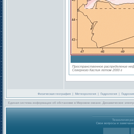
Пространственное распределение неф
Северного Каспия летом 2000 г
Физическая география
|
Метеорология
|
Гидрология
|
Гидрохи
Единая система информации об обстановке в Мировом океане. Динамическое электр
Технология р
Свои вопросы и замечания