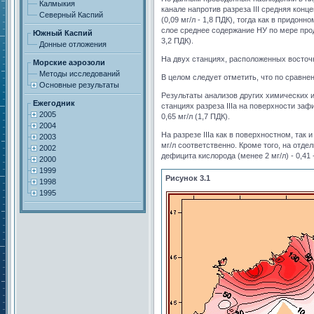
Калмыкия
канале напротив разреза III средняя конц
Северный Каспий
(0,09 мг/л - 1,8 ПДК), тогда как в придонн
слое среднее содержание НУ по мере продви
Южный Каспий
3,2 ПДК).
Донные отложения
На двух станциях, расположенных восточне
Морские аэрозоли
Методы исследований
В целом следует отметить, что по сравне
Основные результаты
Результаты анализов других химических и
Ежегодник
станциях разреза IIIа на поверхности зафик
2005
0,65 мг/л (1,7 ПДК).
2004
На разрезе IIIа как в поверхностном, так
2003
мг/л соответственно. Кроме того, на отде
2002
дефицита кислорода (менее 2 мг/л) - 0,41 
2000
1999
Рисунок 3.1
1998
1995