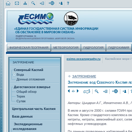
ФИЗИЧЕСКАЯ ГЕОГРАФИЯ
МЕТЕОРОЛОГИЯ
ГИДРОЛОГИЯ
ГИДРОХИМИЯ
esimo.oceanography.ru
Каспийское море
/
ЗАГРЯЗНЕНИЕ
Северный Каспий
Вода
ЗАГРЯЗНЕНИЕ
Донные отложения
Загрязнение вод Северного Каспия ле
Дагестанское взморье
Общий обзор
Терек
Сулак
Авторы: Цыцарин А.Г., Игнатченко А.В., 
Центральная часть Каспия
В июле и августе 2000 г. силами ГОИН пр
Каспии. Кроме стандартного комплекса о
База данных
нитриты, нитраты, аммонийный азот, сил
нефтяных углеводородов.
Экспедиционные
исследования
По данным проведенных наблюдений в Киро