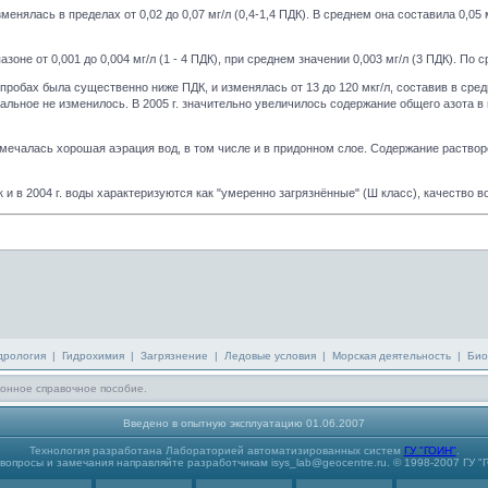
енялась в пределах от 0,02 до 0,07 мг/л (0,4-1,4 ПДК). В среднем она составила 0,0
оне от 0,001 до 0,004 мг/л (1 - 4 ПДК), при среднем значении 0,003 мг/л (3 ПДК). По
пробах была существенно ниже ПДК, и изменялась от 13 до 120 мкг/л, составив в ср
льное не изменилось. В 2005 г. значительно увеличилось содержание общего азота в
тмечалась хорошая аэрация вод, в том числе и в придонном слое. Содержание растворе
 и в 2004 г. воды характеризуются как "умеренно загрязнённые" (Ш класс), качество 
дрология
|
Гидрохимия
|
Загрязнение
|
Ледовые условия
|
Морская деятельность
|
Био
онное справочное пособие.
Введено в опытную эксплуатацию 01.06.2007
Технология разработана Лабораторией автоматизированных систем
ГУ "ГОИН"
.
вопросы и замечания направляйте разработчикам isys_lab@geocentre.ru. © 1998-2007 ГУ "