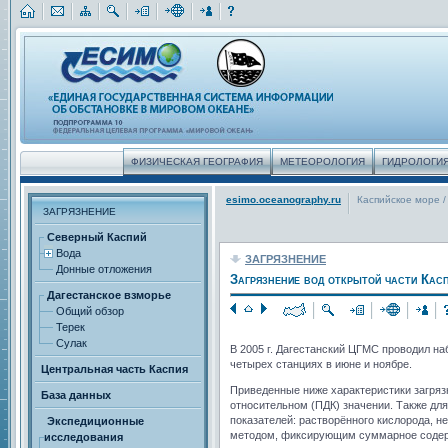
ФИЗИЧЕСКАЯ ГЕОГРАФИЯ
МЕТЕОРОЛОГИЯ
ГИДРОЛОГИ
esimo.oceanography.ru
Каспийское море
/
ЗАГРЯЗНЕНИЕ
Северный Каспий
Вода
ЗАГРЯЗНЕНИЕ
Донные отложения
Загрязнение вод открытой части Касп
Дагестанское взморье
Общий обзор
Терек
Сулак
В 2005 г. Дагестанский ЦГМС проводил н
четырех станциях в июне и ноябре.
Центральная часть Каспия
Приведенные ниже характеристики загрязн
База данных
относительном (ПДК) значении. Также дл
показателей: растворённого кислорода, 
Экспедиционные
методом, фиксирующим суммарное содерж
исследования