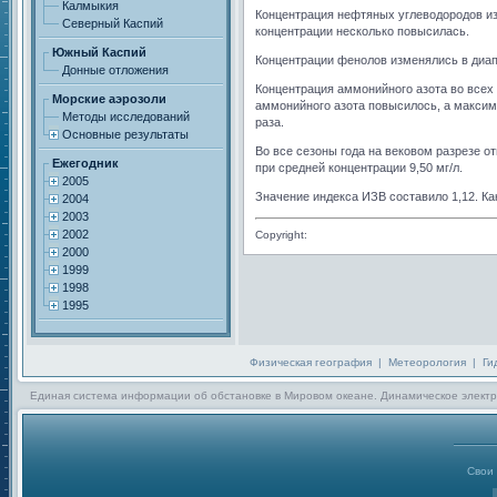
Калмыкия
Концентрация нефтяных углеводородов изм
Северный Каспий
концентрации несколько повысилась.
Южный Каспий
Концентрации фенолов изменялись в диапаз
Донные отложения
Концентрация аммонийного азота во всех 
Морские аэрозоли
аммонийного азота повысилось, а максима
Методы исследований
раза.
Основные результаты
Во все сезоны года на вековом разрезе о
Ежегодник
при средней концентрации 9,50 мг/л.
2005
Значение индекса ИЗВ составило 1,12. Как
2004
2003
2002
Copyright:
2000
1999
1998
1995
Физическая география
|
Метеорология
|
Ги
Единая система информации об обстановке в Мировом океане. Динамическое электр
Свои 