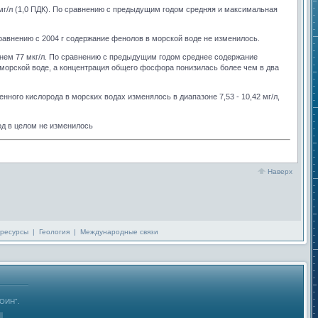
5 мг/л (1,0 ПДК). По сравнению с предыдущим годом средняя и максимальная
 сравнению с 2004 г содержание фенолов в морской воде не изменилось.
еднем 77 мкг/л. По сравнению с предыдущим годом среднее содержание
 морской воде, а концентрация общего фосфора понизилась более чем в два
нного кислорода в морских водах изменялось в диапазоне 7,53 - 10,42 мг/л,
вод в целом не изменилось
Наверх
ресурсы
|
Геология
|
Международные связи
ГОИН".