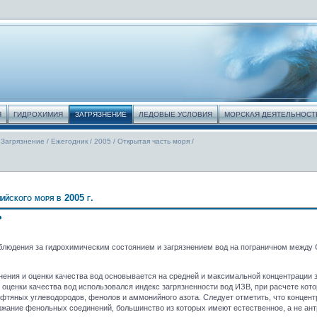
Я
ГИДРОХИМИЯ
ЗАГРЯЗНЕНИЕ
ЛЕДОВЫЕ УСЛОВИЯ
МОРСКАЯ ДЕЯТЕЛЬНОСТ
Загрязнение
/
Ежегодник
/
2005
/
Открытая часть моря
/
ийского моря в 2005 г.
аблюдения за гидрохимическим состоянием и загрязнением вод на пограничном между 
ения и оценки качества вод основывается на средней и максимальной концентрации з
я оценки качества вод использовался индекс загрязненности вод ИЗВ, при расчете ко
нефтяных углеводородов, фенолов и аммонийного азота. Следует отметить, что конце
ание фенольных соединений, большинство из которых имеют естественное, а не ант