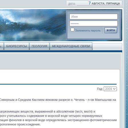
7
АВГУСТА, ПЯТНИЦА
ДАТА:
Запомнить пароль
Ь
БИОРЕСУРСЫ
ГЕОЛОГИЯ
МЕЖДУНАРОДНЫЕ СВЯЗИ
Год:
Северным и Средним Каспием вековом разрезе о. Чечень - п-ов Мангышлак на
агрязняющих веществ, выраженной в абсолютном (мг/л, мкг/л) и
торого учитывалось содержание в морской воде четырех нормируемых
нтрация фенолов в морской воде определялась экстракционно-фотометрическим
ропогенное происхождение.