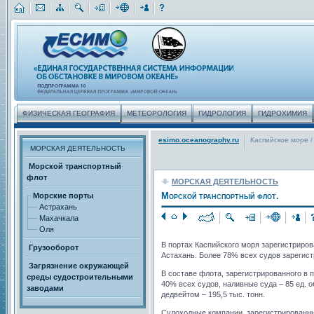
ФИЗИЧЕСКАЯ ГЕОГРАФИЯ
МЕТЕОРОЛОГИЯ
ГИДРОЛОГИЯ
ГИДРОХИМИЯ
esimo.oceanography.ru
Каспийское море
/
МОРСКАЯ ДЕЯТЕЛЬНОСТЬ
Морской транспортный
флот
МОРСКАЯ ДЕЯТЕЛЬНОСТЬ
Морской транспортный флот.
Морские порты
Астрахань
Махачкала
Оля
В портах Каспийского моря зарегистриро
Грузооборот
Астахань. Более 78% всех судов зарегист
Загрязнение окружающей
В составе флота, зарегистрированного в 
среды судостроительными
40% всех судов, наливные суда – 85 ед. 
заводами
дедвейтом – 195,5 тыс. тонн.
Судоходные компании, зарегистрированные