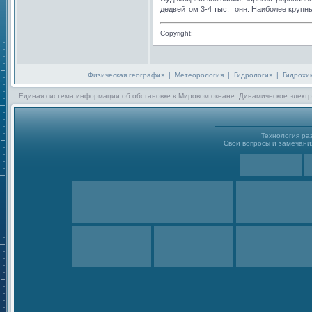
дедвейтом 3-4 тыс. тонн. Наиболее круп
Copyright:
Физическая география
|
Метеорология
|
Гидрология
|
Гидрохи
Единая система информации об обстановке в Мировом океане. Динамическое электр
Технология р
Свои вопросы и замечания