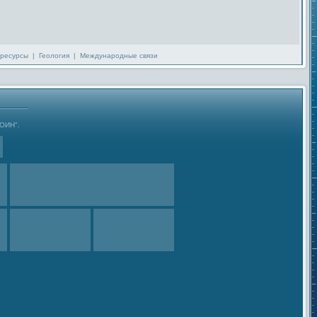
ресурсы
|
Геология
|
Международные связи
ГОИН".