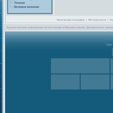
Течения
Ветровое волнение
Физическая география
|
Метеорология
|
Ги
Единая система информации об обстановке в Мировом океане. Динамическое электр
Свои 