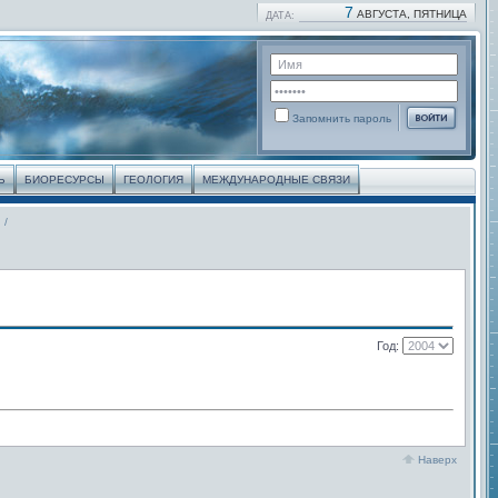
7
АВГУСТА, ПЯТНИЦА
ДАТА:
Запомнить пароль
Ь
БИОРЕСУРСЫ
ГЕОЛОГИЯ
МЕЖДУНАРОДНЫЕ СВЯЗИ
.
/
Год:
Наверх