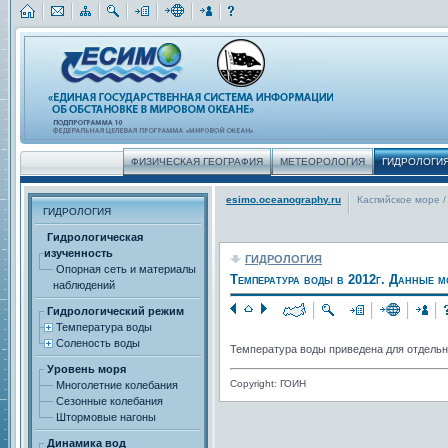
ФИЗИЧЕСКАЯ ГЕОГРАФИЯ
МЕТЕОРОЛОГИЯ
ГИДРОЛОГИ
esimo.oceanography.ru
Каспийское море
/
ГИДРОЛОГИЯ
Гидрологическая
изученность
ГИДРОЛОГИЯ
Опорная сеть и материалы
Температура воды в 2012г. Данные м
наблюдений
Гидрологический режим
Температура воды
Соленость воды
Температура воды приведена для отдельн
Уровень моря
Copyright: ГОИН
Многолетние колебания
Сезонные колебания
Штормовые нагоны
Динамика вод