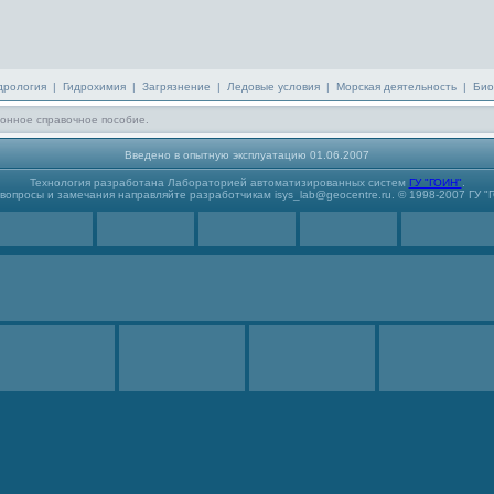
дрология
|
Гидрохимия
|
Загрязнение
|
Ледовые условия
|
Морская деятельность
|
Био
онное справочное пособие.
Введено в опытную эксплуатацию 01.06.2007
Технология разработана Лабораторией автоматизированных систем
ГУ "ГОИН"
.
вопросы и замечания направляйте разработчикам isys_lab@geocentre.ru. © 1998-2007 ГУ "