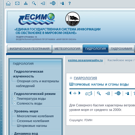
ФИЗИЧЕСКАЯ ГЕОГРАФИЯ
МЕТЕОРОЛОГИЯ
ГИДРОЛОГИЯ
ГИДРОХИМИЯ
esimo.oceanography.ru
Каспийское море
/
ГИДРОЛОГИЯ
Гидрологическая
изученность
ГИДРОЛОГИЯ
Опорная сеть и материалы
Штормовые нагоны и сгоны воды
наблюдений
Гидрологический режим
Температура воды
Соленость воды
Для Северного Каспия характерны ветров
уровня моря от среднего за 2000г.
Уровень моря
Многолетние колебания
Copyright: ГОИН
Сезонные колебания
Штормовые нагоны
Динамика вод