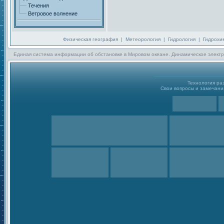
Течения
Ветровое волнение
Физическая география
|
Метеорология
|
Гидрология
|
Гидрохи
Единая система информации об обстановке в Мировом океане. Динамическое электр
Технология р
Свои вопросы и замечания