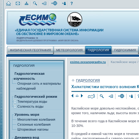
ФИЗИЧЕСКАЯ ГЕОГРАФИЯ
МЕТЕОРОЛОГИЯ
ГИДРОЛОГИЯ
ГИДРОХИМИЯ
esimo.oceanography.ru
Каспийское море
/
ГИДРОЛОГИЯ
Гидрологическая
изученность
ГИДРОЛОГИЯ
Опорная сеть и материалы
Характеристики ветрового волнения 
наблюдений
Гидрологический режим
Температура воды
Соленость воды
Каспийское море довольно неспокойное, о
кроме того, наличием льда; высоты волн 
Уровень моря
Многолетние колебания
В течение всего года в Каспийском море 
Сезонные колебания
10-30%.
Штормовые нагоны
В средней и южной частях моря в течени
Динамика вод
район, расположенный к северо-западу от 