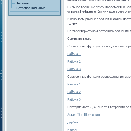
Течения
Сильное волнение почти повсеместно набл
Ветровое волнение
острова Нефтяные Камни чаще всего отмеч
В открытом районе средней и южной часте
толчея.
По характеристикам ветрового волнения 
Смотрите также
Совместные функции распределения пери
Района 1
Района 2
Района 3
Совместные функции распределения высо
Района 1
Района 2
Района 3
Повторяемость (%) высоты ветрового вол
Актау (б. г. Шевченко)
Дербент
Изберг