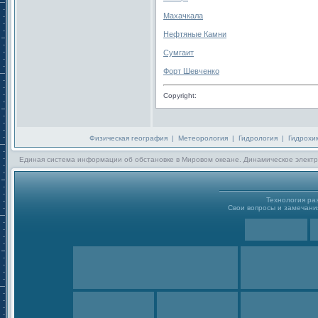
Махачкала
Нефтяные Камни
Сумгаит
Форт Шевченко
Copyright:
Физическая география
|
Метеорология
|
Гидрология
|
Гидрохи
Единая система информации об обстановке в Мировом океане. Динамическое электр
Технология р
Свои вопросы и замечания