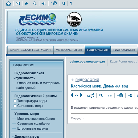
ФИЗИЧЕСКАЯ ГЕОГРАФИЯ
МЕТЕОРОЛОГИЯ
ГИДРОЛОГИЯ
ГИДРОХИМИЯ
esimo.oceanography.ru
Каспийское море
/
ГИДРОЛОГИЯ
Гидрологическая
изученность
ГИДРОЛОГИЯ
Опорная сеть и материалы
Каспийское море. Динамика вод
наблюдений
Гидрологический режим
Температура воды
Соленость воды
В разделе приведены сведения о характер
Уровень моря
Copyright:
Многолетние колебания
Сезонные колебания
Штормовые нагоны
Динамика вод