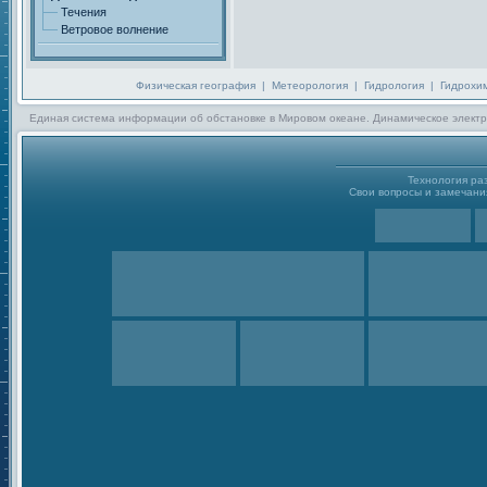
Течения
Ветровое волнение
Физическая география
|
Метеорология
|
Гидрология
|
Гидрохи
Единая система информации об обстановке в Мировом океане. Динамическое электр
Технология р
Свои вопросы и замечания