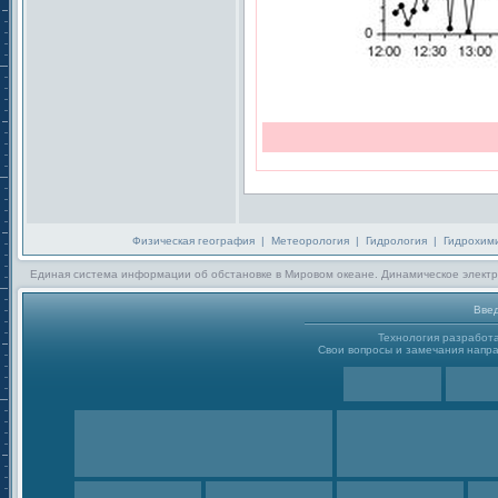
Физическая география
|
Метеорология
|
Гидрология
|
Гидрохим
Единая система информации об обстановке в Мировом океане. Динамическое электр
Введ
Технология разработ
Свои вопросы и замечания направ