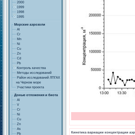
2000
1999
1998
1995
Морские аэрозоли
Al
Cr
Mn
Ni
Cu
Zn
Cd
Pb
Контроль качества
Методы исследований
Район исследований ЛПГАХ
на Черном море
Участики проекта
Доные отложения и биота
Al
V
Cr
Ni
Cu
Zn
As
Кинетика вариации концентрации аэро
Pb