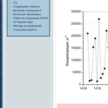
Cd
Содержание тяжелых
металлов и мышьяка в
бентосных организмах
Район исследований ЛПГАХ
на Черном море
Методы исследований
Участники проекта