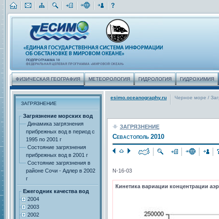
ФИЗИЧЕСКАЯ ГЕОГРАФИЯ
МЕТЕОРОЛОГИЯ
ГИДРОЛОГИЯ
ГИДРОХИМИЯ
esimo.oceanography.ru
Черное море
/
За
ЗАГРЯЗНЕНИЕ
Загрязнение морских вод
Динамика загрязнения
ЗАГРЯЗНЕНИЕ
прибрежных вод в период с
Севастополь 2010
1995 по 2001 г
Состояние загрязнения
прибрежных вод в 2001 г
Состояние загрязнения в
районе Сочи - Адлер в 2002
N-16-03
г
Кинетика вариации концентрации аэро
Ежегодник качества вод
2004
2003
2002