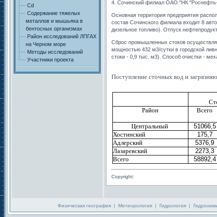
4. Сочинский филиал ОАО "НК "Роснефть
Cd
Содержание тяжелых
Основная территория предприятия распол
металлов и мышьяка в
состав Сочинского филиала входит 8 авт
бентосных организмах
дизельное топливо). Отпуск нефтепродукто
Район исследований ЛПГАХ
Сброс промышленных стоков осуществляе
на Черном море
мощностью 432 м3/сутки в городской ливн
Методы исследований
стоки - 0,9 тыс. м3). Способ очистки - ме
Участники проекта
Поступление сточных вод и загрязняю
Ст
Район
Всего
Центральный
51066,5
Хостинский
175,7
Адлерский
5376,9
Лазаревский
2273,3
Всего
58892,4
Copyright:
Физическая география
|
Метеорология
|
Гидрология
|
Гидрохим