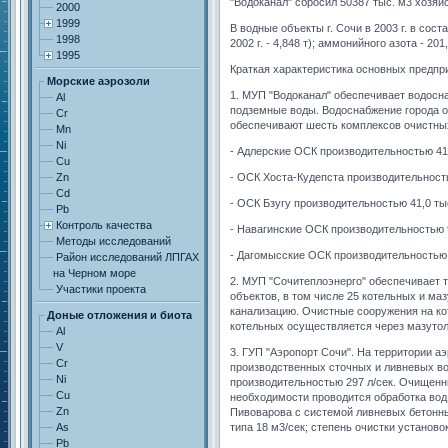
"Водоканал" сбросил 50387 тыс. м3 хозяй
2000
1999
В водные объекты г. Сочи в 2003 г. в сост
1998
2002 г. - 4,848 т); аммонийного азота - 201,8
1995
Краткая характеристика основных предпр
Морские аэрозоли
1. МУП "Водоканал" обеспечивает водосна
Al
подземные воды. Водоснабжение города о
Cr
обеспечивают шесть комплексов очистных
Mn
Ni
- Адлерские ОСК производительностью 41,
Cu
Zn
- ОСК Хоста-Кудепста производительность
Cd
- ОСК Бзугу производительностью 41,0 ты
Pb
Контроль качества
- Навагинские ОСК производительностью 9
Методы исследований
- Дагомысские ОСК производительностью 3
Район исследований ЛПГАХ
на Черном море
2. МУП "Сочитеплоэнерго" обеспечивает 
Участики проекта
объектов, в том числе 25 котельных и м
канализацию. Очистные сооружения на ко
Доные отложения и биота
котельных осуществляется через мазутол
Al
V
3. ГУП "Аэропорт Сочи". На территории а
Cr
производственных сточных и ливневых вод
Ni
производительностью 297 л/сек. Очищенн
Cu
необходимости проводится обработка вод
Zn
Пивоварова с системой ливневых бетонны
As
типа 18 м3/сек; степень очистки установ
Pb