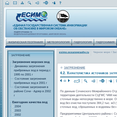
ФИЗИЧЕСКАЯ ГЕОГРАФИЯ
МЕТЕОРОЛОГИЯ
ГИДРОЛОГИЯ
ГИДРОХИМИЯ
esimo.oceanography.ru
Черное море
/
За
ЗАГРЯЗНЕНИЕ
Загрязнение морских вод
Динамика загрязнения
ЗАГРЯЗНЕНИЕ
прибрежных вод в период с
4.2. Характеристика источников заг
1995 по 2001 г
Состояние загрязнения
прибрежных вод в 2001 г
Состояние загрязнения в
районе Сочи - Адлер в 2002
По данным Сочинского Межрайонного Отд
территории деятельности СЦГМС ЧАМ нас
г
сточные воды непосредственно в море. Общ
Ежегодник качества вод
вод без очистки поступило 384,2 тыс. м3 
2004
сточных вод, сброшенных в водоемы без оч
2003
Предприятиями Центрального района г. С
2002