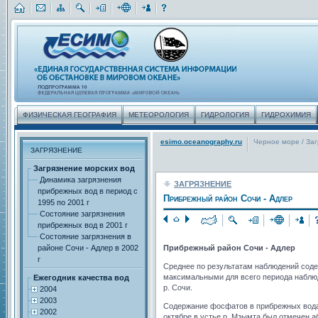
ФИЗИЧЕСКАЯ ГЕОГРАФИЯ
МЕТЕОРОЛОГИЯ
ГИДРОЛОГИЯ
ГИДРОХИМИЯ
esimo.oceanography.ru
Черное море
/
За
ЗАГРЯЗНЕНИЕ
Загрязнение морских вод
Динамика загрязнения
ЗАГРЯЗНЕНИЕ
прибрежных вод в период с
Прибрежный район Сочи - Адлер
1995 по 2001 г
Состояние загрязнения
прибрежных вод в 2001 г
Состояние загрязнения в
районе Сочи - Адлер в 2002
Прибрежный район Сочи - Адлер
г
Среднее по результатам наблюдений содер
максимальными для всего периода наблюде
Ежегодник качества вод
р. Сочи.
2004
2003
Содержание фосфатов в прибрежных водах 
2002
октябре в устье р. Мзымта был отмечен аб