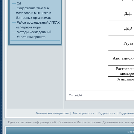
Cd
Содержание тяжелых
металлов и мышьяка в
ДДТ
бентосных организмах
Район исследований ЛПГАХ
на Черном море
ДДЭ
Методы исследований
Участники проекта
Ртуть
Азот аммон
Растворе
кислор
% насыще
Copyright:
Физическая география
|
Метеорология
|
Гидрология
|
Гидрохим
Единая система информации об обстановке в Мировом океане. Динамическое электр
Введ