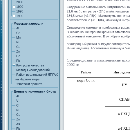
2000
1999
Содержание аммонийного, нитритного и н
1998
21,6 мкг/л; нитратов - 27,6 мкг/л; нитрит
134,5 мкг/л (<1 ПДК). Максимумы по нитр
1995
соответственно (<1 ПДК), максимум нитрито
Морские аэрозоли
Содержание кремния в прибрежных водах к
Al
Высокие концентрации кремния отмечались
Cr
абсолютный максимум. В октябре и ноябре
Mn
Ni
Кислородный режим был удовлетворительны
Cu
% насыщения). Абсолютный минимум был о
Zn
Cd
Среднегодовые и максимальные конц
Pb
2002 гг.
Контроль качества
Методы исследований
Район
Ингредие
Район исследований ЛПГАХ
на Черном море
порт Сочи
Участики проекта
НУ
Доные отложения и биота
Al
СПАВ
V
Cr
Ni
a
-ГХЦ
Cu
Zn
As
g
-ГХЦ
Pb