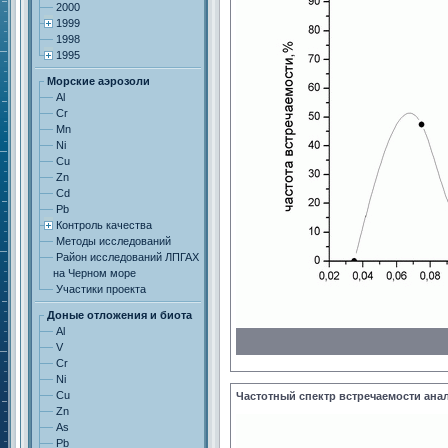
2000
1999
1998
1995
Морские аэрозоли
Al
Cr
Mn
Ni
Cu
Zn
Cd
Pb
Контроль качества
Методы исследований
Район исследований ЛПГАХ
на Черном море
Участики проекта
Доные отложения и биота
Al
V
Cr
Ni
Cu
Частотный спектр встречаемости ана
Zn
As
Pb