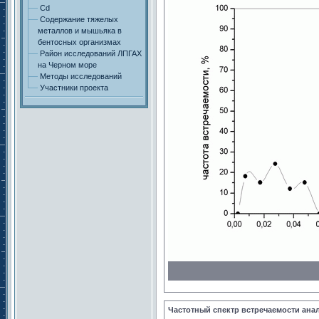
Cd
Содержание тяжелых
металлов и мышьяка в
бентосных организмах
Район исследований ЛПГАХ
на Черном море
Методы исследований
Участники проекта
Частотный спектр встречаемости ана