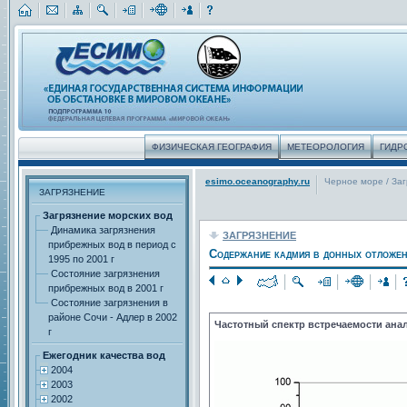
ФИЗИЧЕСКАЯ ГЕОГРАФИЯ
МЕТЕОРОЛОГИЯ
ГИДР
esimo.oceanography.ru
Черное море
/
За
ЗАГРЯЗНЕНИЕ
Загрязнение морских вод
Динамика загрязнения
ЗАГРЯЗНЕНИЕ
прибрежных вод в период с
Содержание кадмия в донных отложен
1995 по 2001 г
Состояние загрязнения
прибрежных вод в 2001 г
Состояние загрязнения в
районе Сочи - Адлер в 2002
Частотный спектр встречаемости ана
г
Ежегодник качества вод
2004
2003
2002