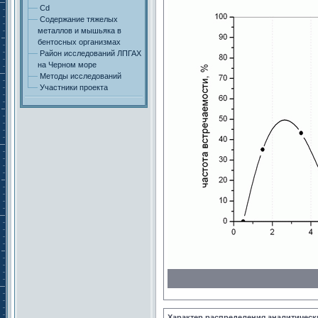
Cd
Содержание тяжелых
металлов и мышьяка в
бентосных организмах
Район исследований ЛПГАХ
на Черном море
Методы исследований
Участники проекта
Характер распределения аналитичес