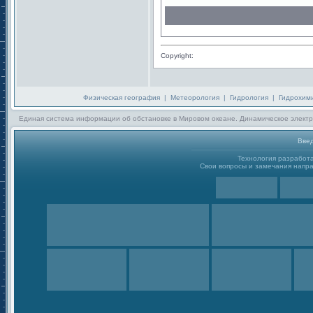
Copyright:
Физическая география
|
Метеорология
|
Гидрология
|
Гидрохим
Единая система информации об обстановке в Мировом океане. Динамическое электр
Введ
Технология разработ
Свои вопросы и замечания направ