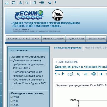
ФИЗИЧЕСКАЯ ГЕОГРАФИЯ
МЕТЕОРОЛОГИЯ
ГИДРОЛОГИЯ
ГИДРОХИМИЯ
esimo.oceanography.ru
Черное море
/
За
ЗАГРЯЗНЕНИЕ
Загрязнение морских вод
Динамика загрязнения
ЗАГРЯЗНЕНИЕ
прибрежных вод в период с
Содержание хрома в аэрозолях росси
1995 по 2001 г
Состояние загрязнения
прибрежных вод в 2001 г
Состояние загрязнения в
районе Сочи - Адлер в 2002
Характер распределения Cr за 2002 - 2
г
Ежегодник качества вод
2004
2003
2002