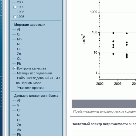
2000
1999
1998
1995
Морские аэрозоли
Al
Cr
Mn
Ni
Cu
Zn
Cd
Pb
Контроль качества
Методы исследований
Район исследований ЛПГАХ
на Черном море
Участики проекта
Доные отложения и биота
Al
V
Cr
Представленны аналитические конце
Ni
Cu
Частотный спектр встречаемости анал
Zn
As
Pb