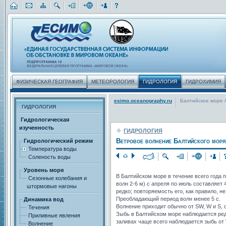
ФИЗИЧЕСКАЯ ГЕОГРАФИЯ
МЕТЕОРОЛОГИЯ
ГИДРОЛОГИЯ
ГИДРОХИМИЯ
esimo.oceanography.ru
Балтийское море
/
ГИДРОЛОГИЯ
Гидрологическая
изученность
ГИДРОЛОГИЯ
Ветровое волнение Балтийского моря
Гидрологический режим
Температура воды
Соленость воды
Уровень моря
В Балтийском море в течение всего года 
Сезонные колебания и
волн 2-6 м) с апреля по июль составляет 
штормовые нагоны
редко; повторяемость его, как правило, 
Преобладающий период волн менее 5 с.
Динамика вод
Волнение приходит обычно от SW, W и S, 
Течения
Зыбь в Балтийском море наблюдается ред
Приливные явления
заливах чаще всего наблюдается зыбь от 
Волнение