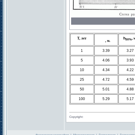
T, лет
h
, 
50%
, м.
1
3.39
3.27
5
4.06
3.93
10
4.34
4.22
25
4.72
4.59
50
5.01
4.88
100
5.29
5.17
Copyright:
Физическая география
|
Метеорология
|
Гидрология
|
Гидрохим