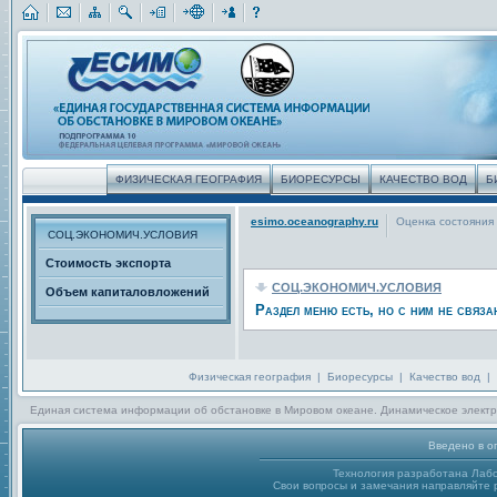
ФИЗИЧЕСКАЯ ГЕОГРАФИЯ
БИОРЕСУРСЫ
КАЧЕСТВО ВОД
Б
esimo.oceanography.ru
Оценка состояния
СОЦ.ЭКОНОМИЧ.УСЛОВИЯ
Стоимость экспорта
СОЦ.ЭКОНОМИЧ.УСЛОВИЯ
Объем капиталовложений
Раздел меню есть, но с ним не связа
Физическая география
|
Биоресурсы
|
Качество вод
|
Единая система информации об обстановке в Мировом океане. Динамическое электр
Введено в о
Технология разработана Лаб
Свои вопросы и замечания направляйте р