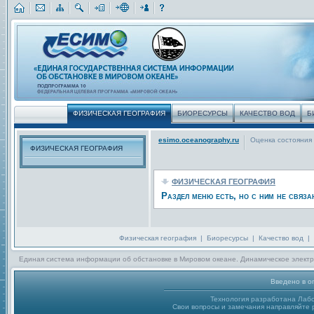
ФИЗИЧЕСКАЯ ГЕОГРАФИЯ
БИОРЕСУРСЫ
КАЧЕСТВО ВОД
Б
esimo.oceanography.ru
Оценка состояния
ФИЗИЧЕСКАЯ ГЕОГРАФИЯ
ФИЗИЧЕСКАЯ ГЕОГРАФИЯ
Раздел меню есть, но с ним не связа
Физическая география
|
Биоресурсы
|
Качество вод
|
Единая система информации об обстановке в Мировом океане. Динамическое электр
Введено в о
Технология разработана Лаб
Свои вопросы и замечания направляйте р