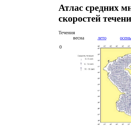
Атлас средних м
скоростей течен
Течения
весна
лето
осень
0